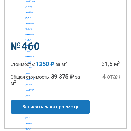
№460
2
1250 ₽
31,5 м
2
Стоимость:
за м
39 375 ₽
4 этаж
Общая стоимость:
за
2
м
Записаться на просмотр