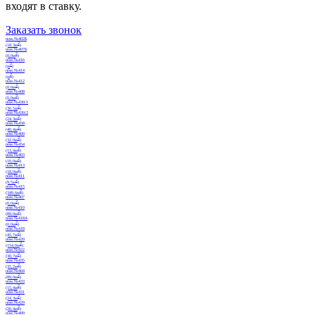
входят в ставку.
Заказать звонок
пом.№402Б
2
(18.3м
)
пом.№407Б
2
(0,0м
)
пом.№416
2