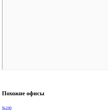
Измайловский проспект, 4 на карте Санкт‑Петербурга, ближайшее метро
Технологический институт-1 — Яндекс.Карты
2
(24.3м
)
пом.№458
2
(40,4м
)
пом.№400
2
(32.0м
)
пом.№454
2
(13,4м
)
Похожие офисы
пом.№403
2
№100