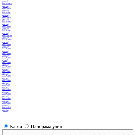
(м
)
пом.№414
2
(м
)
пом.№412
2
(0,0м
)
пом.№408
2
(0,0м
)
пом.№430/1
2
(36.5м
)
Карта
Панорама улиц
пом.№430/2
Санкт‑Петербург