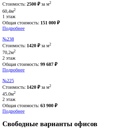
(10,0м
)
2
Стоимость:
2500 ₽
за м
пом.№413
2
60,4м
1 этаж
2
Общая стоимость:
151 000 ₽
(18,0м
)
Подробнее
№238
пом.№411
2
Стоимость:
1420 ₽
за м
2
2
70,2м
(9,5м
)
2 этаж
Общая стоимость:
99 687 ₽
пом.№415
Подробнее
№225
2
2
(349.6м
)
Стоимость:
1420 ₽
за м
2
45.0м
пом.№407
2 этаж
Общая стоимость:
63 900 ₽
2
Подробнее
(0,0м
)
Свободные варианты офисов
пом.№410