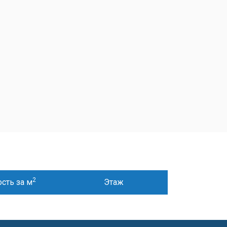
2
сть за м
Этаж