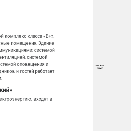
й комплекс класса «B+»,
ные помещения. Здание
ммуникациями: системой
ентиляцией, системой
истемой оповещения и
дников и гостей работает
.
кий»
ектроэнергию, входят в