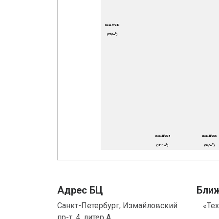
Адрес БЦ
Бли
Санкт-Петербург, Измайловский
«Те
пр-т, 4, литер А.