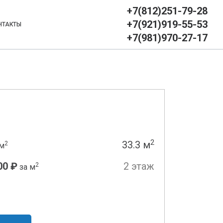
+7(812)251-79-28
+7(921)919-55-53
НТАКТЫ
+7(981)970-27-17
2
33.3 м
2
м
00 ₽
2 этаж
2
за м