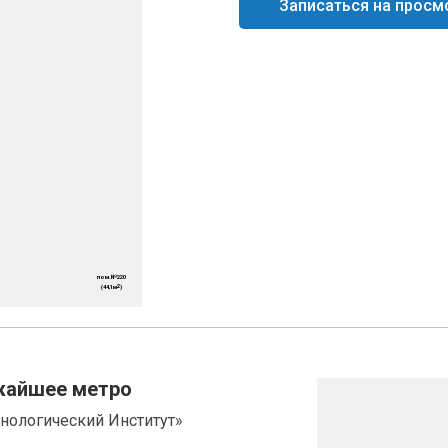
Записаться на просм
жайшее метро
хнологический Институт»