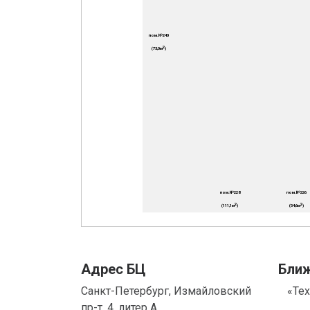
Адрес БЦ
Бли
Санкт-Петербург, Измайловский
«Те
пр-т, 4, литер А.