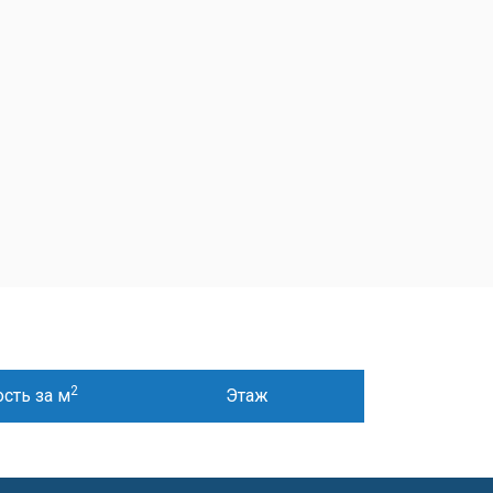
2
сть за м
Этаж