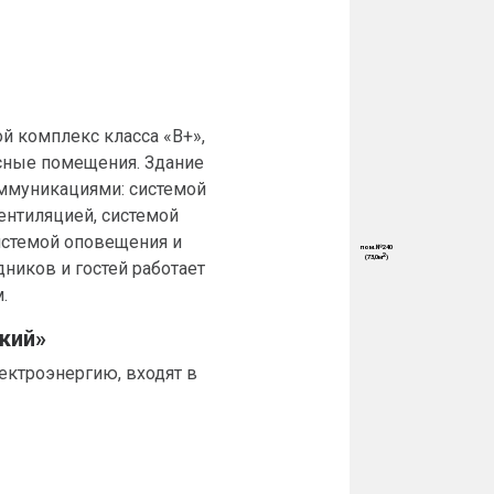
й комплекс класса «B+»,
ные помещения. Здание
ммуникациями: системой
ентиляцией, системой
истемой оповещения и
дников и гостей работает
.
кий»
ектроэнергию, входят в