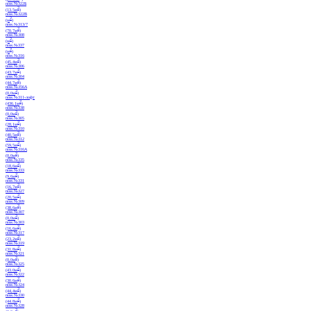
пом.№316В
2
(20.85м
)
пом.№322Б
2
(13.5м
)
пом.№322В
2