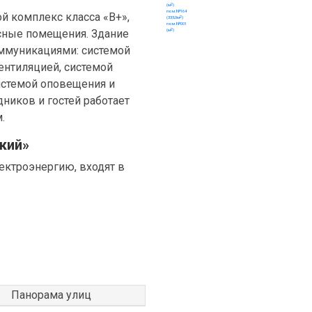
й комплекс класса «B+»,
ные помещения. Здание
ммуникациями: системой
ентиляцией, системой
истемой оповещения и
пом.№013
дников и гостей работает
.
кий»
2
(м
)
ектроэнергию, входят в
пом.№012
2
Панорама улиц
(м
)