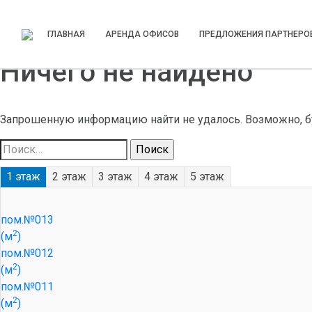
ГЛАВНАЯ
АРЕНДА ОФИСОВ
ПРЕДЛОЖЕНИЯ ПАРТНЕРО
Ничего не найдено
Запрошенную информацию найти не удалось. Возможно, бу
Найти:
1 этаж
2 этаж
3 этаж
4 этаж
5 этаж
пом.№013
2
(м
)
пом.№012
2
(м
)
пом.№011
2
(м
)